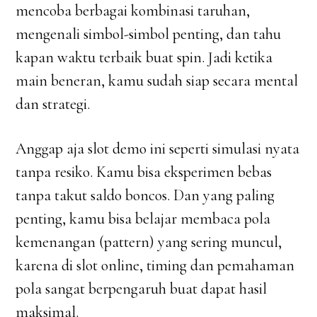
mencoba berbagai kombinasi taruhan,
mengenali simbol-simbol penting, dan tahu
kapan waktu terbaik buat spin. Jadi ketika
main beneran, kamu sudah siap secara mental
dan strategi.
Anggap aja slot demo ini seperti simulasi nyata
tanpa resiko. Kamu bisa eksperimen bebas
tanpa takut saldo boncos. Dan yang paling
penting, kamu bisa belajar membaca pola
kemenangan (pattern) yang sering muncul,
karena di slot online, timing dan pemahaman
pola sangat berpengaruh buat dapat hasil
maksimal.