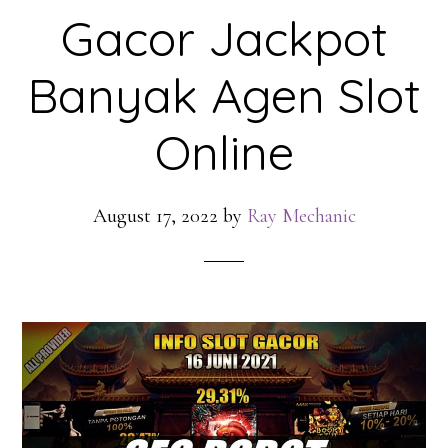
Gacor Jackpot
Banyak Agen Slot
Online
August 17, 2022
by
Ray Mechanic