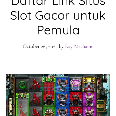
Daftar Link Situs
Slot Gacor untuk
Pemula
October 26, 2025
by
Ray Mechanic