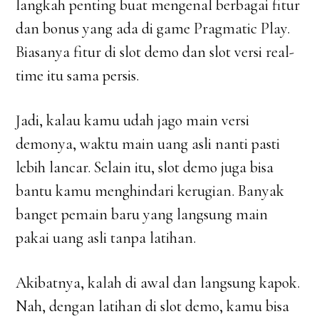
langkah penting buat mengenal berbagai fitur
dan bonus yang ada di game Pragmatic Play.
Biasanya fitur di slot demo dan slot versi real-
time itu sama persis.
Jadi, kalau kamu udah jago main versi
demonya, waktu main uang asli nanti pasti
lebih lancar.
Selain itu, slot demo juga bisa
bantu kamu menghindari kerugian. Banyak
banget pemain baru yang langsung main
pakai uang asli tanpa latihan.
Akibatnya, kalah di awal dan langsung kapok.
Nah, dengan latihan di slot demo, kamu bisa