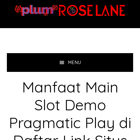
Skip
Skip
to
to
main
primary
content
sidebar
MENU
Manfaat Main
Slot Demo
Pragmatic Play di