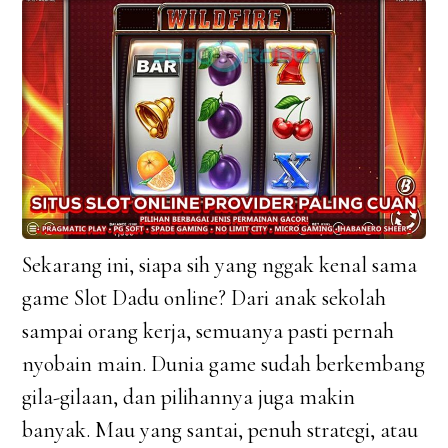
Sekarang ini, siapa sih yang nggak kenal sama
game Slot Dadu online? Dari anak sekolah
sampai orang kerja, semuanya pasti pernah
nyobain main. Dunia game sudah berkembang
gila-gilaan, dan pilihannya juga makin
banyak. Mau yang santai, penuh strategi, atau