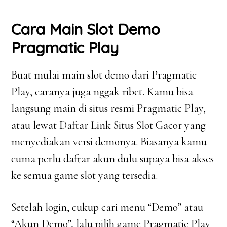
Cara Main Slot Demo
Pragmatic Play
Buat mulai main slot demo dari Pragmatic
Play, caranya juga nggak ribet. Kamu bisa
langsung main di situs resmi Pragmatic Play,
atau lewat Daftar Link Situs Slot Gacor yang
menyediakan versi demonya. Biasanya kamu
cuma perlu daftar akun dulu supaya bisa akses
ke semua game slot yang tersedia.
Setelah login, cukup cari menu “Demo” atau
“Akun Demo”, lalu pilih game Pragmatic Play