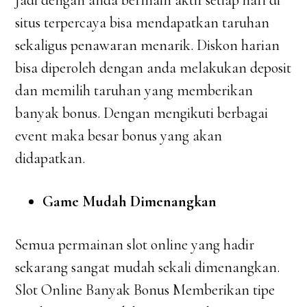
situs terpercaya bisa mendapatkan taruhan
sekaligus penawaran menarik. Diskon harian
bisa diperoleh dengan anda melakukan deposit
dan memilih taruhan yang memberikan
banyak bonus. Dengan mengikuti berbagai
event maka besar bonus yang akan
didapatkan.
Game Mudah Dimenangkan
Semua permainan slot online yang hadir
sekarang sangat mudah sekali dimenangkan.
Slot Online Banyak Bonus Memberikan tipe