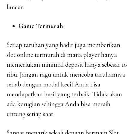
lancar.
Game Termurah
Setiap taruhan yang hadir juga memberikan
slot online termurah di mana player hanya
memerlukan minimal deposit hanya sebesar 10
ribu. Jangan ragu untuk mencoba taruhannya
sebab dengan modal kecil Anda bisa
mendapatkan hasil yang terbaik. Tidak akan
ada kerugian sehingga Anda bisa meraih
untung setiap saat.
Sangat menarik sekali dengan bermain Slot