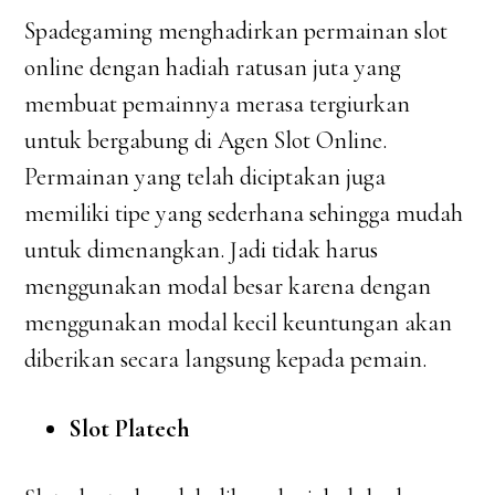
Spadegaming menghadirkan permainan slot
online dengan hadiah ratusan juta yang
membuat pemainnya merasa tergiurkan
untuk bergabung di Agen Slot Online.
Permainan yang telah diciptakan juga
memiliki tipe yang sederhana sehingga mudah
untuk dimenangkan. Jadi tidak harus
menggunakan modal besar karena dengan
menggunakan modal kecil keuntungan akan
diberikan secara langsung kepada pemain.
Slot Platech