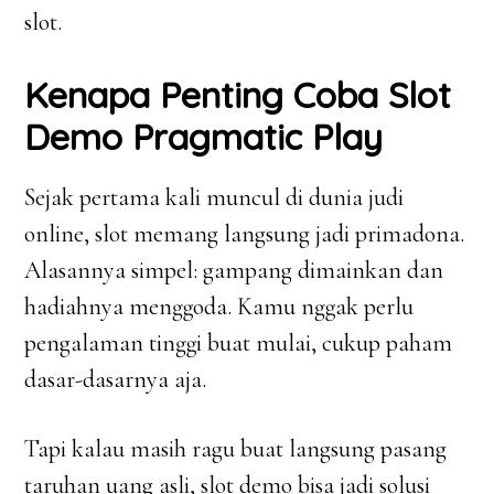
slot.
Kenapa Penting Coba Slot
Demo Pragmatic Play
Sejak pertama kali muncul di dunia judi
online, slot memang langsung jadi primadona.
Alasannya simpel: gampang dimainkan dan
hadiahnya menggoda. Kamu nggak perlu
pengalaman tinggi buat mulai, cukup paham
dasar-dasarnya aja.
Tapi kalau masih ragu buat langsung pasang
taruhan uang asli, slot demo bisa jadi solusi