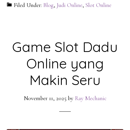
Filed Under:
Blog
,
Judi Online
,
Slot Online
Game Slot Dadu
Online yang
Makin Seru
November 11, 2025
by
Ray Mechanic