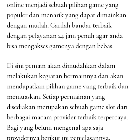
online menjadi sebuah pilihan game yang
populer dan menarik yang dapat dimainkan
dengan mudah. Carilah bandar terbaik
dengan pelayanan 24 jam penuh agar anda
bisa mengakses gamenya dengan bebas.
Di sini pemain akan dimudahkan dalam
melakukan kegiatan bermainnya dan akan
mendapatkan pilihan game yang terbaik dan
memuaskan. Setiap permainan yang
disediakan merupakan sebuah game slot dari
berbagai macam provider terbaik terpercaya.
Bagi yang belum mengenal apa saja
providernya berikut ini penjelasannya.