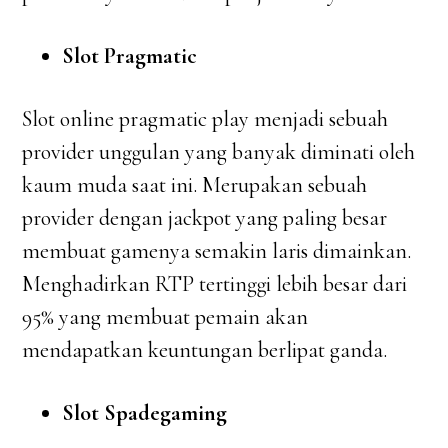
Slot Pragmatic
Slot online pragmatic play menjadi sebuah
provider unggulan yang banyak diminati oleh
kaum muda saat ini. Merupakan sebuah
provider dengan jackpot yang paling besar
membuat gamenya semakin laris dimainkan.
Menghadirkan RTP tertinggi lebih besar dari
95% yang membuat pemain akan
mendapatkan keuntungan berlipat ganda.
Slot Spadegaming