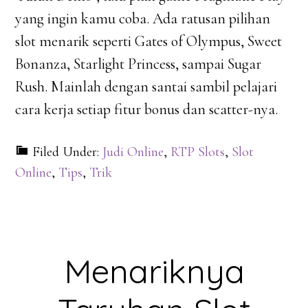
yang ingin kamu coba. Ada ratusan pilihan
slot menarik seperti Gates of Olympus, Sweet
Bonanza, Starlight Princess, sampai Sugar
Rush. Mainlah dengan santai sambil pelajari
cara kerja setiap fitur bonus dan scatter-nya.
Filed Under:
Judi Online
,
RTP Slots
,
Slot
Online
,
Tips
,
Trik
Menariknya