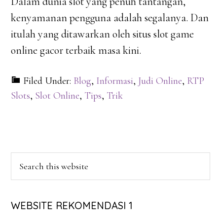
Dalam dunia slot yang penuh tantangan,
kenyamanan pengguna adalah segalanya. Dan
itulah yang ditawarkan oleh situs slot game
online gacor terbaik masa kini.
Filed Under:
Blog
,
Informasi
,
Judi Online
,
RTP
Slots
,
Slot Online
,
Tips
,
Trik
Primary
Search
this
Sidebar
website
WEBSITE REKOMENDASI 1