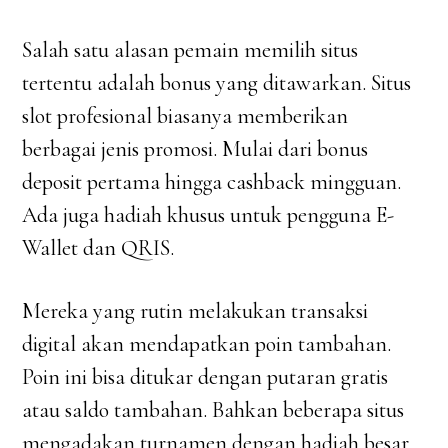
Salah satu alasan pemain memilih situs
tertentu adalah bonus yang ditawarkan. Situs
slot profesional biasanya memberikan
berbagai jenis promosi. Mulai dari bonus
deposit pertama hingga cashback mingguan.
Ada juga hadiah khusus untuk pengguna E-
Wallet dan QRIS.
Mereka yang rutin melakukan transaksi
digital akan mendapatkan poin tambahan.
Poin ini bisa ditukar dengan putaran gratis
atau saldo tambahan.
Bahkan beberapa situs
mengadakan turnamen dengan hadiah besar.