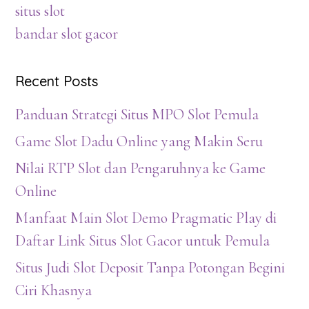
situs slot
bandar slot gacor
Recent Posts
Panduan Strategi Situs MPO Slot Pemula
Game Slot Dadu Online yang Makin Seru
Nilai RTP Slot dan Pengaruhnya ke Game
Online
Manfaat Main Slot Demo Pragmatic Play di
Daftar Link Situs Slot Gacor untuk Pemula
Situs Judi Slot Deposit Tanpa Potongan Begini
Ciri Khasnya