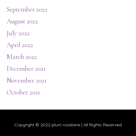
September 2022
August 2022
July 2022
April 2022
March 2022
December 2021
November 2021
October 2021
Copyright © 2022 plum roselane | All Rights Reserved