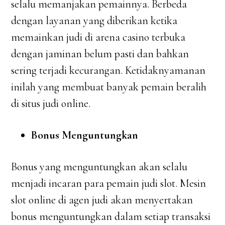
selalu memanjakan pemainnya. Berbeda
dengan layanan yang diberikan ketika
memainkan judi di arena casino terbuka
dengan jaminan belum pasti dan bahkan
sering terjadi kecurangan. Ketidaknyamanan
inilah yang membuat banyak pemain beralih
di situs judi online.
Bonus Menguntungkan
Bonus yang menguntungkan akan selalu
menjadi incaran para pemain judi slot. Mesin
slot online di agen judi akan menyertakan
bonus menguntungkan dalam setiap transaksi