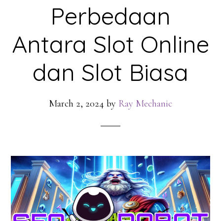
Perbedaan
Antara Slot Online
dan Slot Biasa
March 2, 2024
by
Ray Mechanic