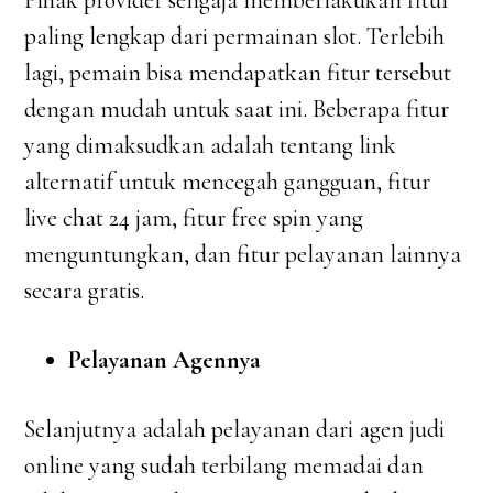
paling lengkap dari permainan slot. Terlebih
lagi, pemain bisa mendapatkan fitur tersebut
dengan mudah untuk saat ini. Beberapa fitur
yang dimaksudkan adalah tentang link
alternatif untuk mencegah gangguan, fitur
live chat 24 jam, fitur free spin yang
menguntungkan, dan fitur pelayanan lainnya
secara gratis.
Pelayanan Agennya
Selanjutnya adalah pelayanan dari agen judi
online yang sudah terbilang memadai dan