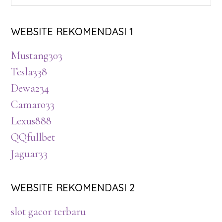
this
Sidebar
website
WEBSITE REKOMENDASI 1
Mustang303
Tesla338
Dewa234
Camaro33
Lexus888
QQfullbet
Jaguar33
WEBSITE REKOMENDASI 2
slot gacor terbaru