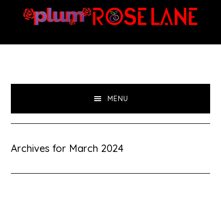
Skip
Skip
Skip
to
to
to
primary
main
primary
navigation
content
sidebar
MENU
Archives for March 2024