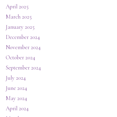
April 2025
March 2025
January 2025
December 2024
November 2024
October 2024
September 2024
July 2024
June 2024
May 2024
April 2024