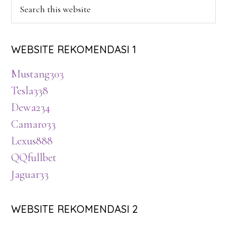
Primary
Search
this
Sidebar
website
WEBSITE REKOMENDASI 1
Mustang303
Tesla338
Dewa234
Camaro33
Lexus888
QQfullbet
Jaguar33
WEBSITE REKOMENDASI 2