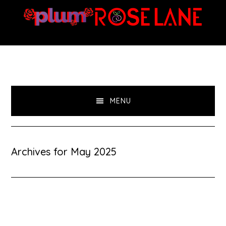
Skip
Skip
Skip
to
to
to
primary
main
primary
navigation
content
sidebar
MENU
Archives for May 2025