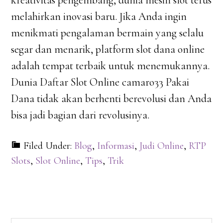
kreativitas pengembang, dunia mesin slot terus
melahirkan inovasi baru. Jika Anda ingin
menikmati pengalaman bermain yang selalu
segar dan menarik, platform slot dana online
adalah tempat terbaik untuk menemukannya.
Dunia Daftar Slot Online camaro33 Pakai
Dana tidak akan berhenti berevolusi dan Anda
bisa jadi bagian dari revolusinya.
Filed Under:
Blog
,
Informasi
,
Judi Online
,
RTP
Slots
,
Slot Online
,
Tips
,
Trik