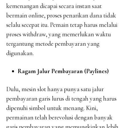
kemenangan dicapai secara instan saat
bermain online, proses penarikan dana tidak
selalu secepat itu. Pemain tetap harus melalui
proses withdraw, yang memerlukan waktu
tergantung metode pembayaran yang
digunakan.
Ragam Jalur Pembayaran (Paylines)
Dulu, mesin slot hanya punya satu jalur
pembayaran garis lurus di tengah yang harus
dipenuhi simbol untuk menang. Kini,
permainan telah berevolusi dengan banyak
garis pembayaran yang memungkinkan lebih