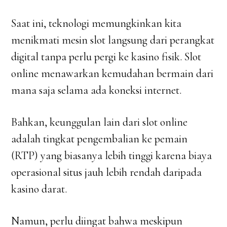
Saat ini, teknologi memungkinkan kita
menikmati mesin slot langsung dari perangkat
digital tanpa perlu pergi ke kasino fisik. Slot
online menawarkan kemudahan bermain dari
mana saja selama ada koneksi internet.
Bahkan, keunggulan lain dari slot online
adalah tingkat pengembalian ke pemain
(RTP) yang biasanya lebih tinggi karena biaya
operasional situs jauh lebih rendah daripada
kasino darat.
Namun, perlu diingat bahwa meskipun