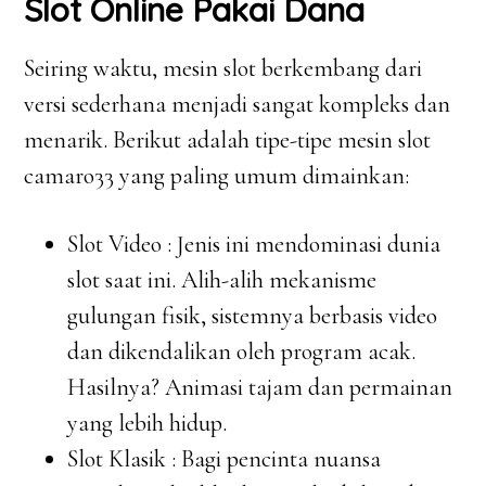
Slot Online Pakai Dana
Seiring waktu, mesin slot berkembang dari
versi sederhana menjadi sangat kompleks dan
menarik. Berikut adalah tipe-tipe mesin slot
camaro33 yang paling umum dimainkan:
Slot Video : Jenis ini mendominasi dunia
slot saat ini. Alih-alih mekanisme
gulungan fisik, sistemnya berbasis video
dan dikendalikan oleh program acak.
Hasilnya? Animasi tajam dan permainan
yang lebih hidup.
Slot Klasik : Bagi pencinta nuansa