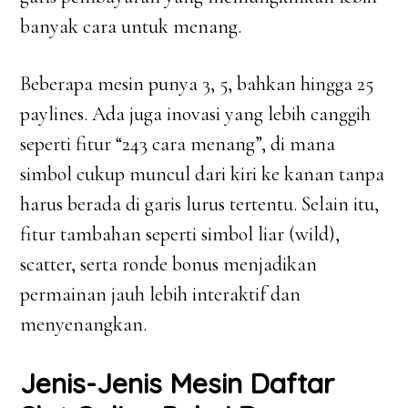
banyak cara untuk menang.
Beberapa mesin punya 3, 5, bahkan hingga 25
paylines. Ada juga inovasi yang lebih canggih
seperti fitur “243 cara menang”, di mana
simbol cukup muncul dari kiri ke kanan tanpa
harus berada di garis lurus tertentu. Selain itu,
fitur tambahan seperti simbol liar (wild),
scatter, serta ronde bonus menjadikan
permainan jauh lebih interaktif dan
menyenangkan.
Jenis-Jenis Mesin Daftar