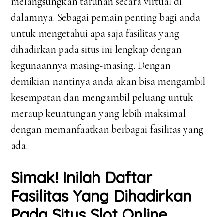
melangsungkan taruhan secara virtual di
dalamnya. Sebagai pemain penting bagi anda
untuk mengetahui apa saja fasilitas yang
dihadirkan pada situs ini lengkap dengan
kegunaannya masing-masing. Dengan
demikian nantinya anda akan bisa mengambil
kesempatan dan mengambil peluang untuk
meraup keuntungan yang lebih maksimal
dengan memanfaatkan berbagai fasilitas yang
ada.
Simak! Inilah Daftar
Fasilitas Yang Dihadirkan
Pada Situs Slot Online