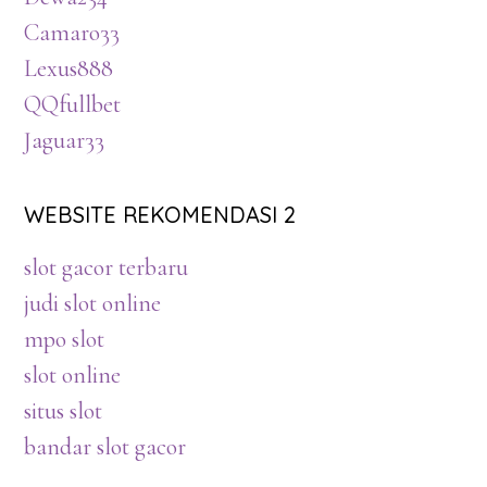
Camaro33
Lexus888
QQfullbet
Jaguar33
WEBSITE REKOMENDASI 2
slot gacor terbaru
judi slot online
mpo slot
slot online
situs slot
bandar slot gacor