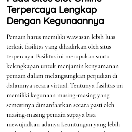
Terpercaya Lengkap
Dengan Kegunaannya
Pemain harus memiliki wawasan lebih luas
terkait fasilitas yang dihadirkan oleh situs
terpercaya. Fasilitas ini merupakan suatu
kelengkapan untuk menjamin kenyamanan
pemain dalam melangsungkan perjudian di
dalamnya secara virtual. Tentunya fasilitas ini
memiliki kegunaan masing-masing yang
semestinya dimanfaatkan secara pasti oleh
masing-masing pemain supaya bisa
mewujudkan adanya keuntungan yang lebih