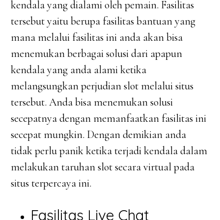
kendala yang dialami oleh pemain. Fasilitas
tersebut yaitu berupa fasilitas bantuan yang
mana melalui fasilitas ini anda akan bisa
menemukan berbagai solusi dari apapun
kendala yang anda alami ketika
melangsungkan perjudian slot melalui situs
tersebut. Anda bisa menemukan solusi
secepatnya dengan memanfaatkan fasilitas ini
secepat mungkin. Dengan demikian anda
tidak perlu panik ketika terjadi kendala dalam
melakukan taruhan slot secara virtual pada
situs terpercaya ini.
Fasilitas Live Chat