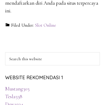
mendaftarkan diri Anda pada situs terpercaya
ini.
Filed Under:
Slot Online
Primary
Search
this
Sidebar
website
WEBSITE REKOMENDASI 1
Mustang303
Tesla338
Dewa234