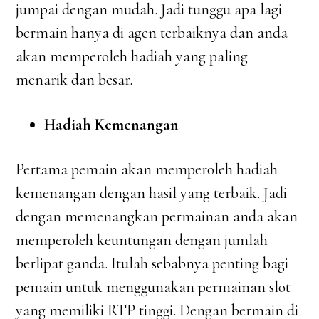
jumpai dengan mudah. Jadi tunggu apa lagi
bermain hanya di agen terbaiknya dan anda
akan memperoleh hadiah yang paling
menarik dan besar.
Hadiah Kemenangan
Pertama pemain akan memperoleh hadiah
kemenangan dengan hasil yang terbaik. Jadi
dengan memenangkan permainan anda akan
memperoleh keuntungan dengan jumlah
berlipat ganda. Itulah sebabnya penting bagi
pemain untuk menggunakan permainan slot
yang memiliki RTP tinggi. Dengan bermain di