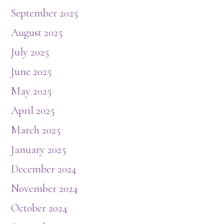
September 2025
August 2025
July 2025
June 2025
May 2025
April 2025
March 2025
January 2025
December 2024
November 2024
October 2024