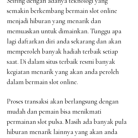
Seiring dengan adanya teknologi yang
semakin berkembang bermain slot online
menjadi hiburan yang menarik dan
memuaskan untuk dimainkan. Tunggu apa
lagi daftarkan diri anda sekarang dan akan
memperoleh banyak hadiah terbaik setiap
saat. Di dalam situs terbaik resmi banyak
kegiatan menarik yang akan anda peroleh
dalam bermain slot online.
Proses transaksi akan berlangsung dengan
mudah dan pemain bisa menikmati
permainan slot pulsa. Masih ada banyak pula
hiburan menarik lainnya yang akan anda