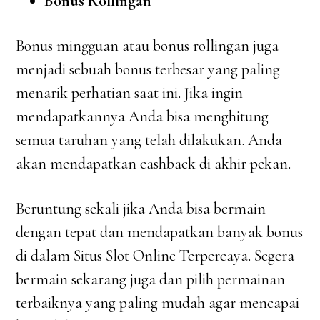
Bonus Rollingan
Bonus mingguan atau bonus rollingan juga
menjadi sebuah bonus terbesar yang paling
menarik perhatian saat ini. Jika ingin
mendapatkannya Anda bisa menghitung
semua taruhan yang telah dilakukan. Anda
akan mendapatkan cashback di akhir pekan.
Beruntung sekali jika Anda bisa bermain
dengan tepat dan mendapatkan banyak bonus
di dalam Situs Slot Online Terpercaya. Segera
bermain sekarang juga dan pilih permainan
terbaiknya yang paling mudah agar mencapai