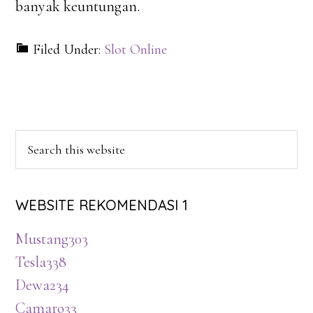
banyak keuntungan.
Filed Under:
Slot Online
Primary
Search
this
Sidebar
website
WEBSITE REKOMENDASI 1
Mustang303
Tesla338
Dewa234
Camaro33