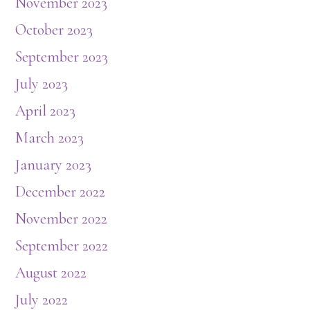
November 2023
October 2023
September 2023
July 2023
April 2023
March 2023
January 2023
December 2022
November 2022
September 2022
August 2022
July 2022