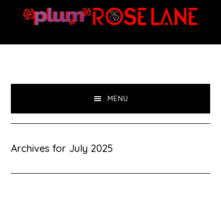
Skip
Skip
Skip
to
to
to
primary
main
primary
navigation
content
sidebar
MENU
Archives for July 2025