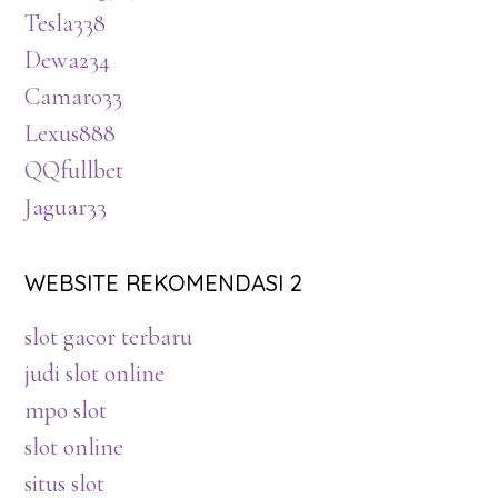
Tesla338
Dewa234
Camaro33
Lexus888
QQfullbet
Jaguar33
WEBSITE REKOMENDASI 2
slot gacor terbaru
judi slot online
mpo slot
slot online
situs slot