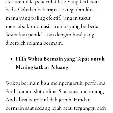
slot memiliki pola volatilitas yang berbeda-
beda. Cobalah beberapa strategi dan lihat
mana yang paling efektif. Jangan takut
mencoba kombinasi taruhan yang berbeda.
Sesuaikan pendekatan dengan hasil yang
diperoleh selama bermain.
Pilih Waktu Bermain yang Tepat untuk
Meningkatkan Peluang
Waktu bermain bisa mempengaruhi performa
Anda dalam slot online. Saat suasana tenang,
Anda bisa berpikir lebih jernih. Hindari
bermain saat sedang lelah atau terganggu oleh