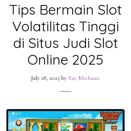
Tips Bermain Slot
Volatilitas Tinggi
di Situs Judi Slot
Online 2025
July 18, 2025
by
Ray Mechanic