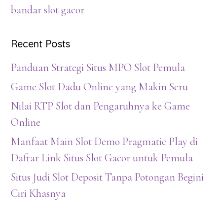
bandar slot gacor
Recent Posts
Panduan Strategi Situs MPO Slot Pemula
Game Slot Dadu Online yang Makin Seru
Nilai RTP Slot dan Pengaruhnya ke Game
Online
Manfaat Main Slot Demo Pragmatic Play di
Daftar Link Situs Slot Gacor untuk Pemula
Situs Judi Slot Deposit Tanpa Potongan Begini
Ciri Khasnya