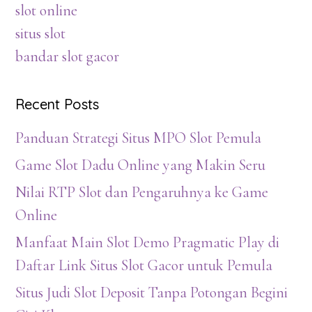
slot online
situs slot
bandar slot gacor
Recent Posts
Panduan Strategi Situs MPO Slot Pemula
Game Slot Dadu Online yang Makin Seru
Nilai RTP Slot dan Pengaruhnya ke Game
Online
Manfaat Main Slot Demo Pragmatic Play di
Daftar Link Situs Slot Gacor untuk Pemula
Situs Judi Slot Deposit Tanpa Potongan Begini