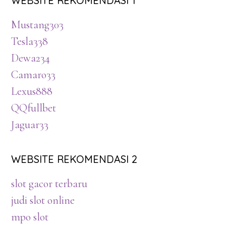
WEBSITE REKOMENDASI 1
Mustang303
Tesla338
Dewa234
Camaro33
Lexus888
QQfullbet
Jaguar33
WEBSITE REKOMENDASI 2
slot gacor terbaru
judi slot online
mpo slot