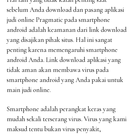
sebelum Anda download dan pasang aplikasi
judi online Pragmatic pada smartphone
android adalah keamanan dari link download
yang disajikan pihak situs. Hal ini sangat
penting karena memengaruhi smartphone
android Anda. Link download aplikasi yang
tidak aman akan membawa virus pada
smartphone android yang Anda pakai untuk
main judi online.
Smartphone adalah perangkat keras yang
mudah sekali terserang virus. Virus yang kami
maksud tentu bukan virus penyakit,