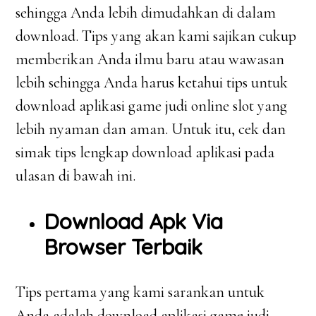
sehingga Anda lebih dimudahkan di dalam
download. Tips yang akan kami sajikan cukup
memberikan Anda ilmu baru atau wawasan
lebih sehingga Anda harus ketahui tips untuk
download aplikasi game judi online slot yang
lebih nyaman dan aman. Untuk itu, cek dan
simak tips lengkap download aplikasi pada
ulasan di bawah ini.
Download Apk Via
Browser Terbaik
Tips pertama yang kami sarankan untuk
Anda adalah download aplikasi game judi