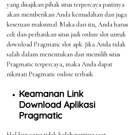
yang disajikan pihak situs terpercaya pastinya
akan memberikan Anda kemudahan dan juga
keseruan maksimal. Maka dari itu, Anda harus
cek dan perhatikan situs judi online slot untuk
download Pragmatic slot apk. Jika Anda tidak
salah dalam menentukan dan memilih situs
Pragmatic terpercaya, maka Anda dapat
nikmati Pragmatic online terbaik.
Keamanan Link
Download Aplikasi
Pragmatic
Hal lain yang tidak kalah penting saat