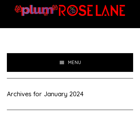
Skip
Skip
Skip
to
to
to
primary
main
primary
navigation
content
sidebar
MENU
Archives for January 2024