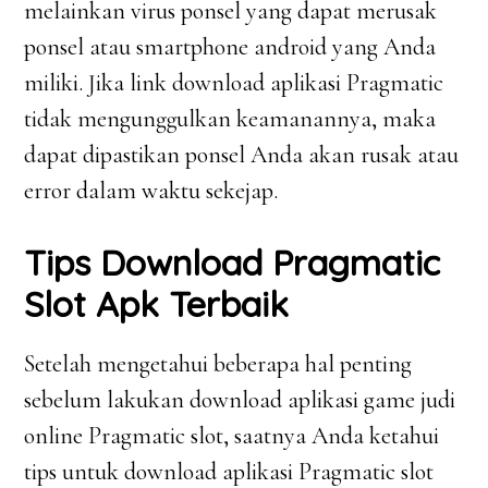
melainkan virus ponsel yang dapat merusak
ponsel atau smartphone android yang Anda
miliki. Jika link download aplikasi Pragmatic
tidak mengunggulkan keamanannya, maka
dapat dipastikan ponsel Anda akan rusak atau
error dalam waktu sekejap.
Tips Download Pragmatic
Slot Apk Terbaik
Setelah mengetahui beberapa hal penting
sebelum lakukan download aplikasi game judi
online Pragmatic slot, saatnya Anda ketahui
tips untuk download aplikasi Pragmatic slot