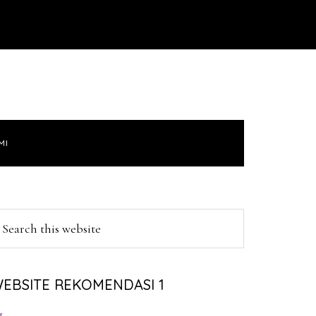
MI
Primary
earch
is
Sidebar
ebsite
EBSITE REKOMENDASI 1