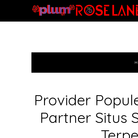
Skip
Skip
Skip
to
to
to
primary
main
primary
navigation
content
sidebar
H
Provider Popul
Partner Situs 
Terp