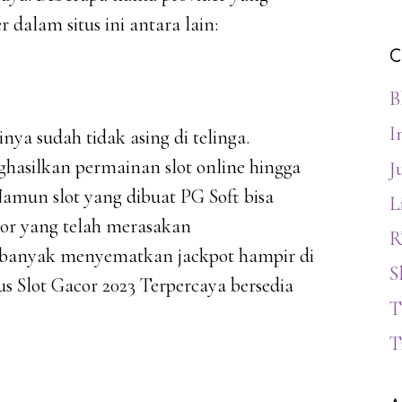
 dalam situs ini antara lain:
C
B
I
nya sudah tidak asing di telinga.
hasilkan permainan slot online hingga
J
Namun slot yang dibuat PG Soft bisa
L
or yang telah merasakan
R
t banyak menyematkan jackpot hampir di
S
tus Slot Gacor 2023 Terpercaya bersedia
T
T