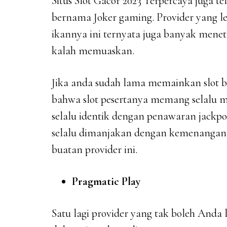
Situs Slot Gacor 2023 Terpercaya juga t
bernama Joker gaming. Provider yang l
ikannya ini ternyata juga banyak mene
kalah memuaskan.
Jika anda sudah lama memainkan slot b
bahwa slot pesertanya memang selalu
selalu identik dengan penawaran jackpo
selalu dimanjakan dengan kemenangan j
buatan provider ini.
Pragmatic Play
Satu lagi provider yang tak boleh Anda