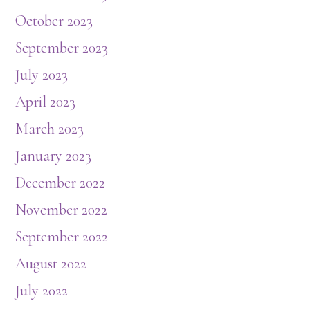
October 2023
September 2023
July 2023
April 2023
March 2023
January 2023
December 2022
November 2022
September 2022
August 2022
July 2022