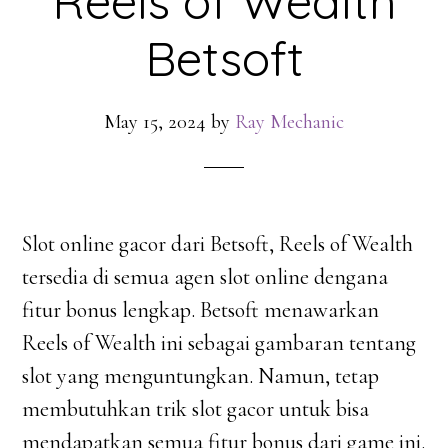
Reels of Wealth
Betsoft
May 15, 2024
by
Ray Mechanic
Slot online gacor dari Betsoft, Reels of Wealth
tersedia di semua agen slot online dengana
fitur bonus lengkap. Betsoft menawarkan
Reels of Wealth ini sebagai gambaran tentang
slot yang menguntungkan. Namun, tetap
membutuhkan trik slot gacor untuk bisa
mendapatkan semua fitur bonus dari game ini.