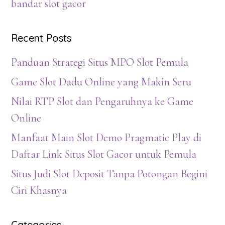
bandar slot gacor
Recent Posts
Panduan Strategi Situs MPO Slot Pemula
Game Slot Dadu Online yang Makin Seru
Nilai RTP Slot dan Pengaruhnya ke Game
Online
Manfaat Main Slot Demo Pragmatic Play di
Daftar Link Situs Slot Gacor untuk Pemula
Situs Judi Slot Deposit Tanpa Potongan Begini
Ciri Khasnya
Categories