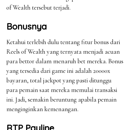
of Wealth tersebut terjadi.
Bonusnya
Ketahui terlebih dulu tentang fitur bonus dari
Reels of Wealth yang ternyata menjadi acuan
para bettor dalam menaruh bet mereka. Bonus
yang tersedia dari game ini adalah 20000x
bayaran, total jackpot yang pasti ditunggu
para pemain saat mereka memulai transaksi
ini. Jadi, semakin beruntung apabila pemain
menginginkan kemenangan.
RTP Payline