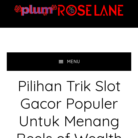
Skip
Skip
Skip
to
to
to
primary
main
primary
navigation
content
sidebar
MENU
Pilihan Trik Slot
Gacor Populer
Untuk Menang