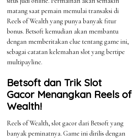
situs judi online. Permainan akan semakin
matang saat pemain memulai transaksi di
Reels of Wealth yang punya banyak fitur
bonus. Betsoft kemudian akan membantu
dengan memberitakan clue tentang game ini,
sebagai catatan kelemahan slot yang bertipe
multipayline.
Betsoft dan Trik Slot
Gacor Menangkan Reels of
Wealth!
Reels of Wealth, slot gacor dari Betsoft yang
banyak peminatnya. Game ini dirilis dengan