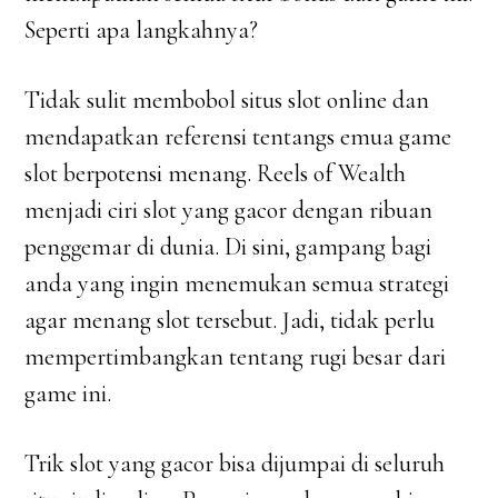
Seperti apa langkahnya?
Tidak sulit membobol situs slot online dan
mendapatkan referensi tentangs emua game
slot berpotensi menang. Reels of Wealth
menjadi ciri slot yang gacor dengan ribuan
penggemar di dunia. Di sini, gampang bagi
anda yang ingin menemukan semua strategi
agar menang slot tersebut. Jadi, tidak perlu
mempertimbangkan tentang rugi besar dari
game ini.
Trik slot yang gacor bisa dijumpai di seluruh