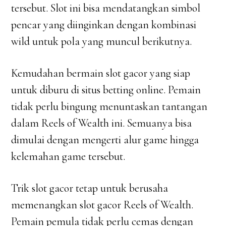
tersebut. Slot ini bisa mendatangkan simbol
pencar yang diinginkan dengan kombinasi
wild untuk pola yang muncul berikutnya.
Kemudahan bermain slot gacor yang siap
untuk diburu di situs betting online. Pemain
tidak perlu bingung menuntaskan tantangan
dalam Reels of Wealth ini. Semuanya bisa
dimulai dengan mengerti alur game hingga
kelemahan game tersebut.
Trik slot gacor tetap untuk berusaha
memenangkan slot gacor Reels of Wealth.
Pemain pemula tidak perlu cemas dengan