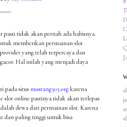
M
T
D
C
pasti tidak akan pernah ada habisnya.
L
untuk memberikan permainan slot
Q
provider yang telah terpercaya dan
J
gacor. Hal inilah yang menjadi daya
W
i pada situs
mustang303.org
karena
s
 slot online pastinya tidak akan terlepas
j
 adalah dewa dari permainan slot. Karena
m
 dan paling tinggi untuk bisa
s