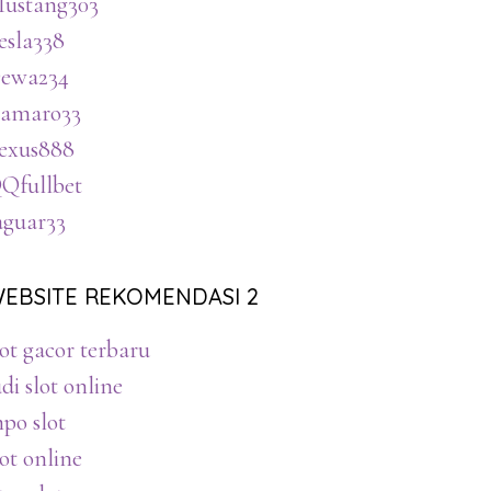
ustang303
esla338
ewa234
amaro33
exus888
Qfullbet
aguar33
EBSITE REKOMENDASI 2
lot gacor terbaru
udi slot online
po slot
lot online