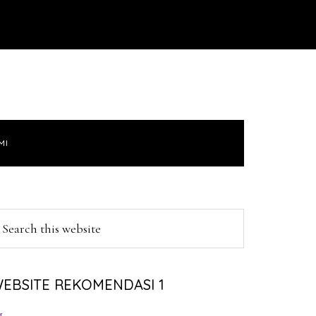
MI
Primary
earch
is
Sidebar
ebsite
EBSITE REKOMENDASI 1