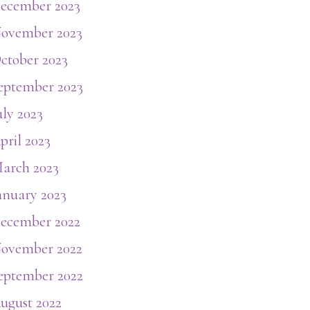
ecember 2023
ovember 2023
ctober 2023
eptember 2023
uly 2023
pril 2023
arch 2023
anuary 2023
ecember 2022
ovember 2022
eptember 2022
ugust 2022