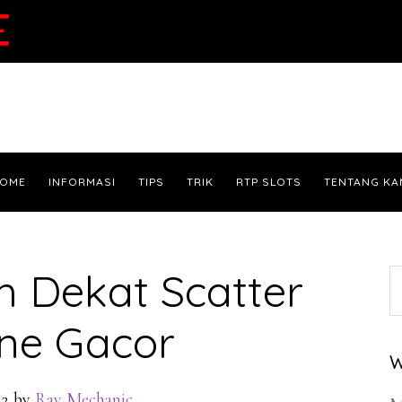
OME
INFORMASI
TIPS
TRIK
RTP SLOTS
TENTANG KA
h Dekat Scatter
S
th
ine Gacor
w
W
22
by
Ray Mechanic