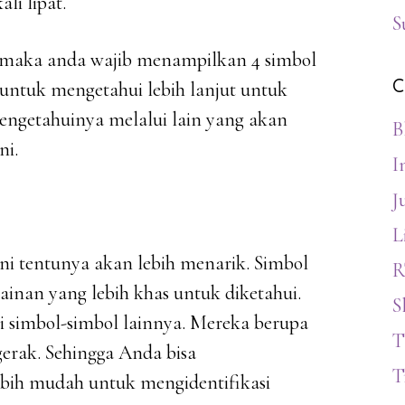
li lipat.
S
, maka anda wajib menampilkan 4 simbol
C
untuk mengetahui lebih lanjut untuk
engetahuinya melalui lain yang akan
B
ni.
I
J
L
ni tentunya akan lebih menarik. Simbol
R
ainan yang lebih khas untuk diketahui.
S
ari simbol-simbol lainnya. Mereka berupa
T
gerak. Sehingga Anda bisa
T
bih mudah untuk mengidentifikasi