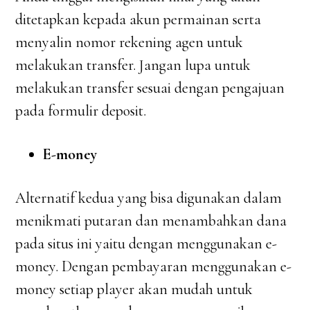
ditetapkan kepada akun permainan serta
menyalin nomor rekening agen untuk
melakukan transfer. Jangan lupa untuk
melakukan transfer sesuai dengan pengajuan
pada formulir deposit.
E-money
Alternatif kedua yang bisa digunakan dalam
menikmati putaran dan menambahkan dana
pada situs ini yaitu dengan menggunakan e-
money. Dengan pembayaran menggunakan e-
money setiap player akan mudah untuk