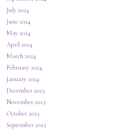
July 2024
June 2024
May 2024
April 2024
March 2024
February 2024
January 2024
December 2023
November 2023
October 2023
September 2023