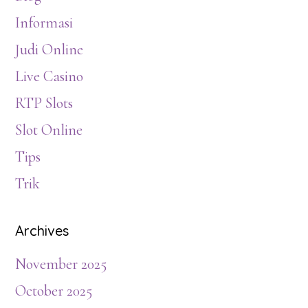
Informasi
Judi Online
Live Casino
RTP Slots
Slot Online
Tips
Trik
Archives
November 2025
October 2025