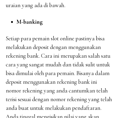
uraian yang ada di bawah.
M-banking
Setiap para pemain slot online pastinya bisa
melakukan deposit dengan menggunakan
rekening bank. Cara ini merupakan salah satu
cara yang sangat mudah dan tidak sulit untuk
bisa dimulai oleh para pemain. Bisanya dalam
deposit menggunakan rekening bank ini
nomor rekening yang anda cantumkan telah
terisi sesuai dengan nomor rekening yang telah
anda buat untuk melakukan pendaftaran.
Anda tinggal mengisikan nilai yang akan